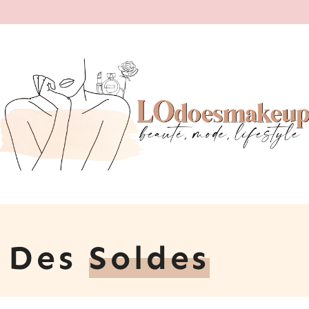
n Des
Soldes