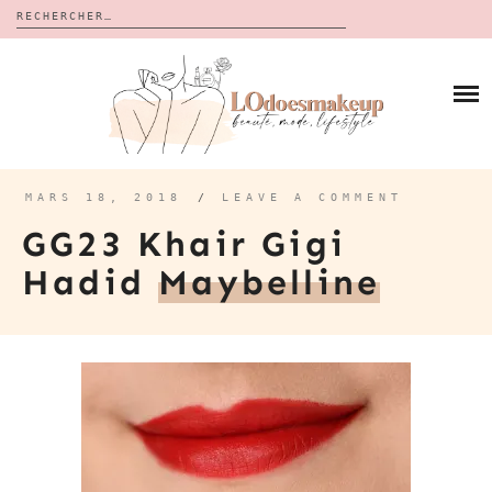
Rechercher :
Skip
to
BLOG
content
REVUES
À PROPOS
CALENDRIERS DE L’AVENT
BON PLAN
MES VIDÉOS
MARS 18, 2018
/
LEAVE A COMMENT
VIDÉOS
GG23 Khair Gigi
CONTACT
Hadid
Maybelline