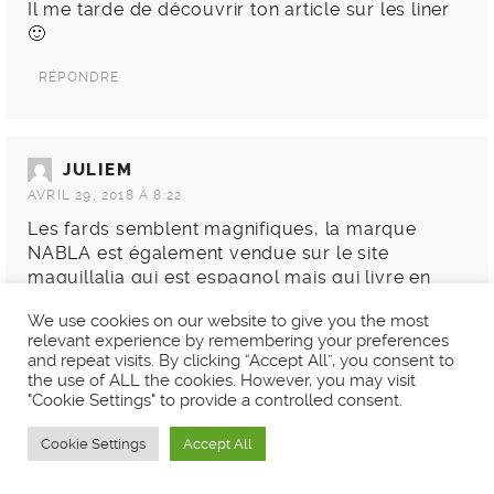
Il me tarde de découvrir ton article sur les liner
🙂
RÉPONDRE
JULIEM
AVRIL 29, 2018 À 8:22
Les fards semblent magnifiques, la marque
NABLA est également vendue sur le site
maquillalia qui est espagnol mais qui livre en
France. C’est intéressant d’avoir des alternatives
We use cookies on our website to give you the most
au site de NABLA car je pense que les palette
relevant experience by remembering your preferences
vont vite partir.
and repeat visits. By clicking “Accept All”, you consent to
the use of ALL the cookies. However, you may visit
RÉPONDRE
"Cookie Settings" to provide a controlled consent.
Cookie Settings
Accept All
LILOUUUU