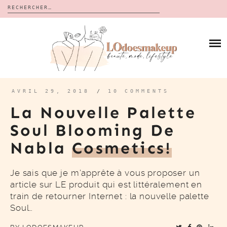
Rechercher :
Skip
to
BLOG
content
REVUES
À PROPOS
CALENDRIERS DE L’AVENT
BON PLAN
MES VIDÉOS
AVRIL 29, 2018
/
10 COMMENTS
VIDÉOS
La Nouvelle Palette
CONTACT
Soul Blooming De
Nabla
Cosmetics!
Je sais que je m’apprête à vous proposer un
article sur LE produit qui est littéralement en
train de retourner Internet : la nouvelle palette
Soul…