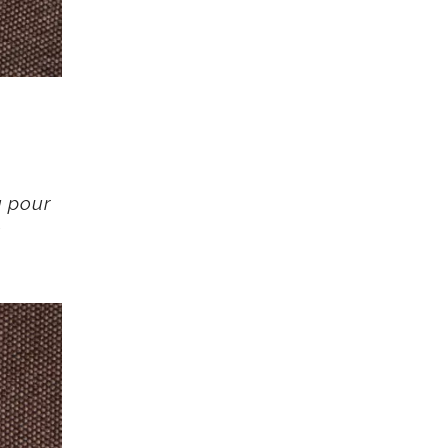
u pour
t