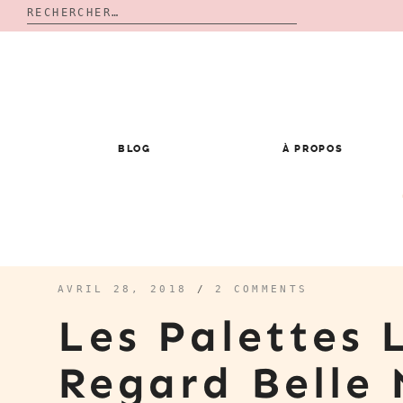
Rechercher :
Skip
to
content
BLOG
À PROPOS
AVRIL 28, 2018
/
2 COMMENTS
Les Palettes 
Regard Belle 