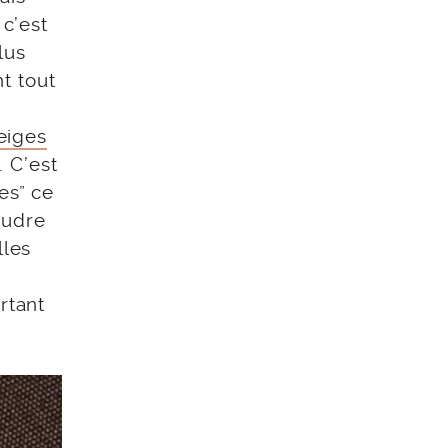
 c’est
lus
t tout
eiges
. C’est
es” ce
oudre
lles
rtant