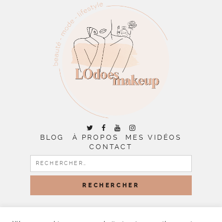
BLOG
À PROPOS
MES VIDÉOS
CONTACT
RECHERCHER :
COPYRIGHT © 2026 | ALL RIGHTS RESERVED |
DESIGNED
BY LITTLE THEME SHOP