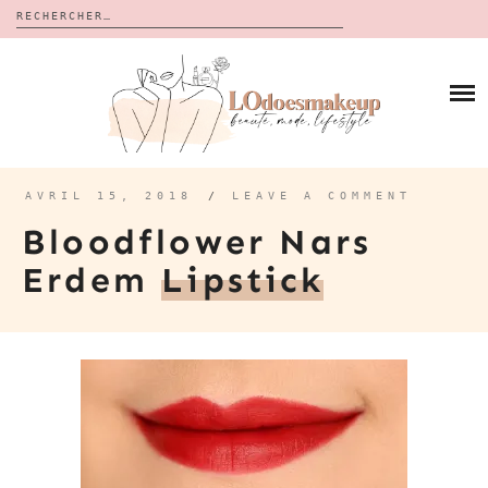
Rechercher :
Skip
to
BLOG
content
REVUES
À PROPOS
CALENDRIERS DE L’AVENT
BON PLAN
MES VIDÉOS
AVRIL 15, 2018
/
LEAVE A COMMENT
VIDÉOS
Bloodflower Nars
CONTACT
Erdem
Lipstick