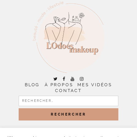
BLOG
À PROPOS
MES VIDÉOS
CONTACT
RECHERCHER :
COPYRIGHT © 2026 | ALL RIGHTS RESERVED |
DESIGNED
BY LITTLE THEME SHOP