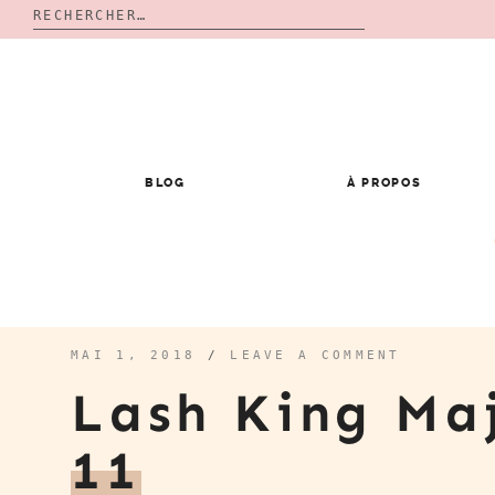
Rechercher :
Skip
to
content
BLOG
À PROPOS
MAI 1, 2018
/
LEAVE A COMMENT
Lash King Ma
11