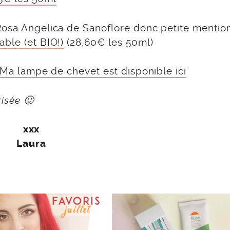
Rosa Angelica de Sanoflore donc petite mention
ble (et BIO!)
(28,60€ les 50ml)
Ma lampe de chevet est disponible ici
risée 🙂
xxx
Laura