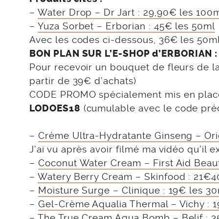
–
Water Drop – Dr Jart : 29,90€ les 100
–
Yuza Sorbet – Erborian : 45€ les 50ml
Avec les codes ci-dessous, 36€ les 50ml 
BON PLAN SUR L’E-SHOP d’ERBORIAN :
Pour recevoir un bouquet de fleurs de l
partir de 39€ d’achats)
CODE PROMO spécialement mis en place po
(cumulable avec le code pré
LODOES18
–
Crème Ultra-Hydratante Ginseng – Ori
J’ai vu après avoir filmé ma vidéo qu’il 
–
Coconut Water Cream – First Aid Beaut
–
Watery Berry Cream – Skinfood : 21€4
–
Moisture Surge – Clinique : 19€ les 3
–
Gel-Crème Aqualia Thermal – Vichy : 
–
The True Cream Aqua Bomb – Belif : 3