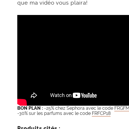
que ma vidéo vous plaira!
BON PLAN :
-25% chez Sephora avec le code
FRGF
-30% sur les parfums avec le code
FRFCP18
Produits cités :