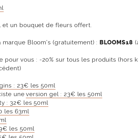
ml
et un bouquet de fleurs offert.
a marque Bloom’s (gratuitement) :
(
BLOOMS18
ur vous : -20% sur tous les produits (hors kit
cédent)
gins : 23€ les 50ml
existe une
version gel : 23€ les 50ml
y : 32€ les 50ml
0 les 63ml
0ml
19€ les 50ml
5€ les 50ml