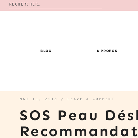
Rechercher :
Skip
to
content
BLOG
À PROPOS
MAI 11, 2018
/
LEAVE A COMMENT
SOS Peau Dés
Recommandat