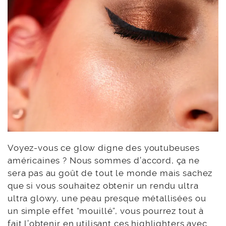
Voyez-vous ce glow digne des youtubeuses
américaines ? Nous sommes d’accord, ça ne
sera pas au goût de tout le monde mais sachez
que si vous souhaitez obtenir un rendu ultra
ultra glowy, une peau presque métallisées ou
un simple effet “mouillé”, vous pourrez tout à
fait l’obtenir en utilisant ces highlighters avec
un pinceau humidifié. Comme je vous le disais,
c’est ce que j’ai porté toute la journée et
honnêtement, je n’ai pas trouvé que c’était too
much.