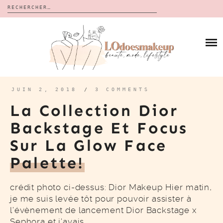
Rechercher :
Skip
to
BLOG
content
REVUES
À PROPOS
CALENDRIERS DE L’AVENT
BON PLAN
MES VIDÉOS
JUIN 2, 2018
/
3 COMMENTS
VIDÉOS
La Collection Dior
CONTACT
Backstage Et Focus
Sur La Glow Face
Palette!
crédit photo ci-dessus: Dior Makeup Hier matin,
je me suis levée tôt pour pouvoir assister à
l’évènement de lancement Dior Backstage x
Sephora et j’avais…