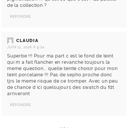
CLAUDIA
JUIN 11, 2018 À 9:24
Superbe !!! Pour ma part c est le fond de teint
qui m a fait flancher en revanche toujours la
meme question…. quelle teinte choisir pour mon
teint porcelaine !!! Pas de sepho proche donc
tjrs le meme risque de ce tromper. Avec un peu
de chance d ici quelsujours des swatch du fdt
arriveront
RÉPONDRE
Laisser un commentaire
Votre adresse e-mail ne sera pas publiée.
Les champs
obligatoires sont indiqués avec
*
COMMENTAIRE