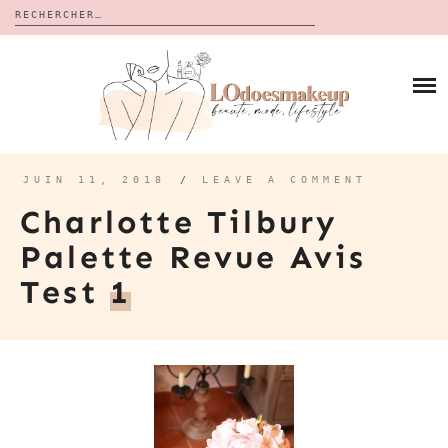
Rechercher :
Skip
to
BLOG
content
REVUES
À PROPOS
CALENDRIERS DE L’AVENT
BON PLAN
MES VIDÉOS
JUIN 11, 2018
/
LEAVE A COMMENT
VIDÉOS
Charlotte Tilbury
CONTACT
Palette Revue Avis
Test
1