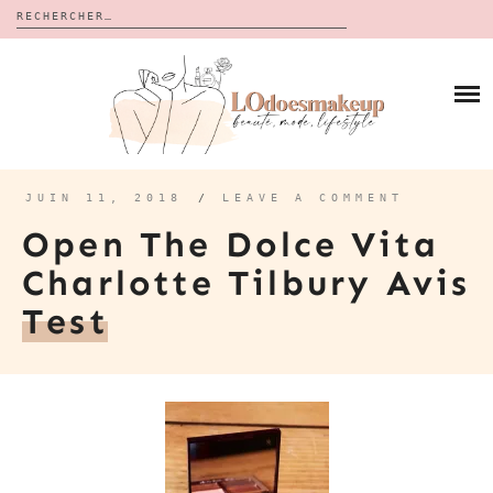
Rechercher :
Skip
to
BLOG
content
REVUES
À PROPOS
CALENDRIERS DE L’AVENT
BON PLAN
MES VIDÉOS
JUIN 11, 2018
/
LEAVE A COMMENT
VIDÉOS
Open The Dolce Vita
CONTACT
Charlotte Tilbury Avis
Test