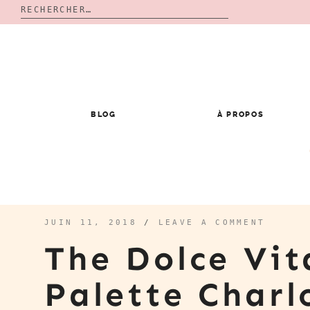
Rechercher :
Skip
to
content
BLOG
À PROPOS
JUIN 11, 2018
/
LEAVE A COMMENT
The Dolce Vi
Palette Char