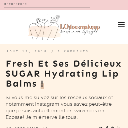
Rechercher :
Skip
to
BLOG
content
REVUES
À PROPOS
CALENDRIERS DE L’AVENT
BON PLAN
MES VIDÉOS
AOÛT 13, 2018
/
3 COMMENTS
VIDÉOS
Fresh Et Ses Délicieux
CONTACT
SUGAR Hydrating Lip
Balms
!
Si vous me suivez sur les réseaux sociaux et
notamment Instagram vous savez peut-être
que je suis actuellement en vacances en
Ecosse! Je m’émerveille tous…