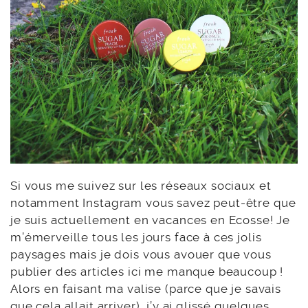
Si vous me suivez sur les réseaux sociaux et
notamment Instagram vous savez peut-être que
je suis actuellement en vacances en Ecosse! Je
m’émerveille tous les jours face à ces jolis
paysages mais je dois vous avouer que vous
publier des articles ici me manque beaucoup !
Alors en faisant ma valise (parce que je savais
que cela allait arriver), j’y ai glissé quelques