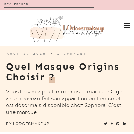
Rechercher :
Skip
to
BLOG
content
REVUES
À PROPOS
CALENDRIERS DE L’AVENT
BON PLAN
MES VIDÉOS
AOÛT 3, 2018
/
1 COMMENT
VIDÉOS
Quel Masque Origins
CONTACT
Choisir
?
Vous le savez peut-être mais la marque Origins
a de nouveau fait son apparition en France et
est désormais disponible chez Sephora. C’est
une marque…
BY
LODOESMAKEUP