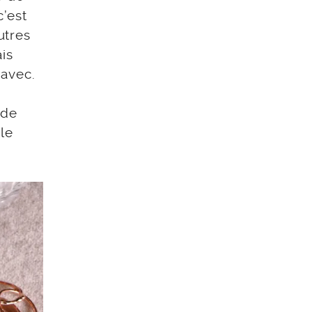
c’est
utres
is
 avec.
i de
le