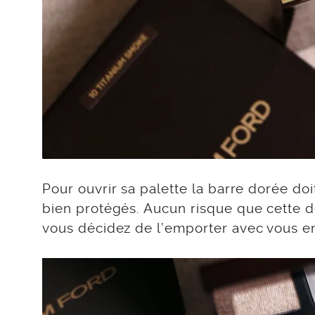
Pour ouvrir sa palette la barre dorée doi
bien protégés. Aucun risque que cette d
vous décidez de l’emporter avec vous e