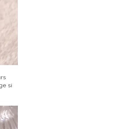
urs
ge si