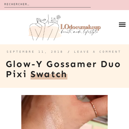
Rechercher :
Skip
to
BLOG
content
REVUES
À PROPOS
CALENDRIERS DE L’AVENT
BON PLAN
MES VIDÉOS
SEPTEMBRE 11, 2018
/
LEAVE A COMMENT
VIDÉOS
Glow-Y Gossamer Duo
CONTACT
Pixi
Swatch