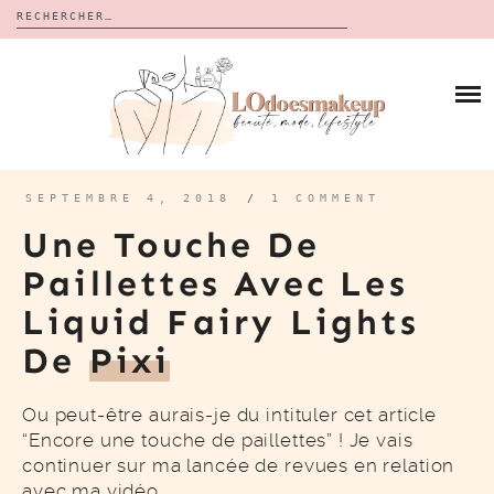
Rechercher :
Skip
to
BLOG
content
REVUES
À PROPOS
CALENDRIERS DE L’AVENT
BON PLAN
MES VIDÉOS
SEPTEMBRE 4, 2018
/
1 COMMENT
VIDÉOS
Une Touche De
CONTACT
Paillettes Avec Les
Liquid Fairy Lights
De
Pixi
Ou peut-être aurais-je du intituler cet article
“Encore une touche de paillettes” ! Je vais
continuer sur ma lancée de revues en relation
avec ma vidéo…