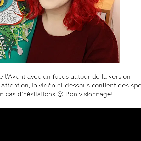
 l’Avent avec un focus autour de la version
ttention, la vidéo ci-dessous contient des spo
en cas d’hésitations 🙂 Bon visionnage!