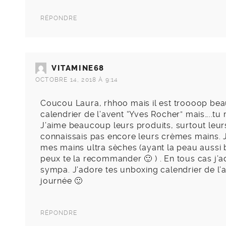
RÉPONDRE
VITAMINE68
OCTOBRE 14, 2018 À 9:14
Coucou Laura, rhhoo mais il est troooop beau 
calendrier de l’avent “Yves Rocher” mais…..tu
J’aime beaucoup leurs produits, surtout leur
connaissais pas encore leurs crèmes mains. J
mes mains ultra sèches (ayant la peau aussi bl
peux te la recommander 🙂 ) . En tous cas j’a
sympa. J’adore tes unboxing calendrier de l’av
journée 🙂
RÉPONDRE