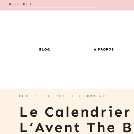
Rechercher :
Skip
to
content
BLOG
À PROPOS
OCTOBRE 13, 2018
/
3 COMMENTS
Le Calendrier
L’Avent The 