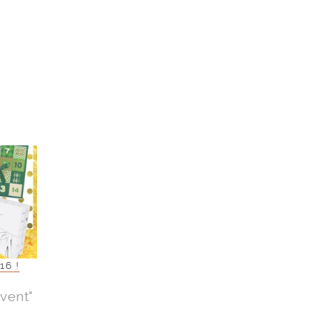
16 !
Avent"