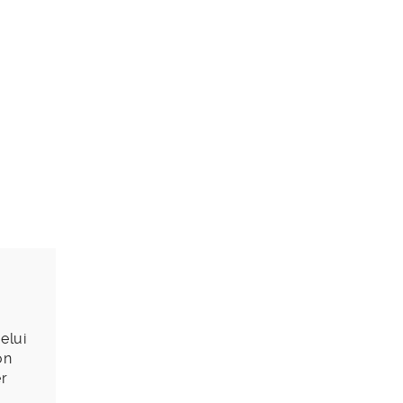
elui
on
er