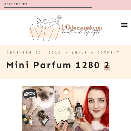
Rechercher :
Skip
to
BLOG
content
REVUES
À PROPOS
CALENDRIERS DE L’AVENT
BON PLAN
MES VIDÉOS
DÉCEMBRE 15, 2018
/
LEAVE A COMMENT
VIDÉOS
Mini Parfum 1280
2
CONTACT