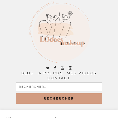
BLOG
À PROPOS
MES VIDÉOS
CONTACT
RECHERCHER :
COPYRIGHT © 2026 | ALL RIGHTS RESERVED |
DESIGNED
BY LITTLE THEME SHOP