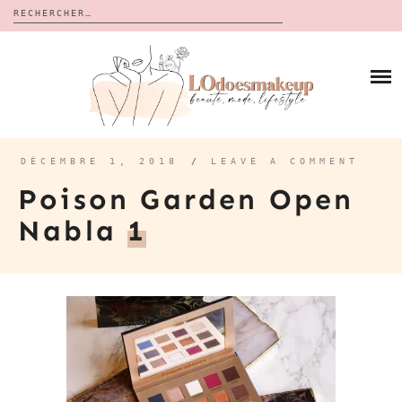
Rechercher :
Skip
to
BLOG
content
REVUES
À PROPOS
CALENDRIERS DE L’AVENT
BON PLAN
MES VIDÉOS
DÉCEMBRE 1, 2018
/
LEAVE A COMMENT
VIDÉOS
Poison Garden Open
CONTACT
Nabla
1