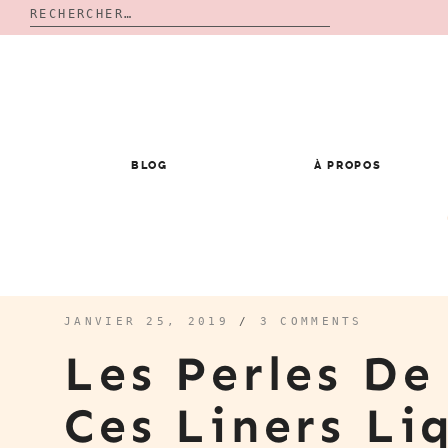
Rechercher :
Skip
to
content
BLOG
À PROPOS
JANVIER 25, 2019
/
3 COMMENTS
Les Perles De
Ces Liners Li