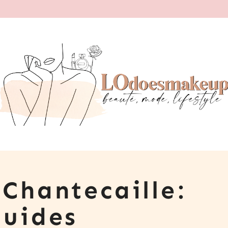
 Chantecaille:
quides