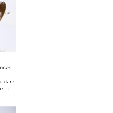
ences
r dans
e et
!