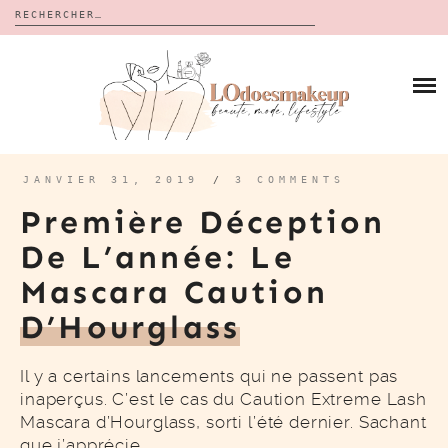
Rechercher :
Skip
to
BLOG
content
REVUES
À PROPOS
CALENDRIERS DE L’AVENT
BON PLAN
MES VIDÉOS
JANVIER 31, 2019
/
3 COMMENTS
VIDÉOS
Première Déception
CONTACT
De L’année: Le
Mascara Caution
D’Hourglass
Il y a certains lancements qui ne passent pas
inaperçus. C’est le cas du Caution Extreme Lash
Mascara d’Hourglass, sorti l’été dernier. Sachant
que j’apprécie…