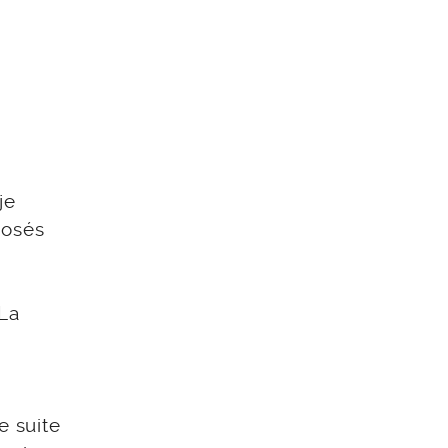
je
posés
La
e suite