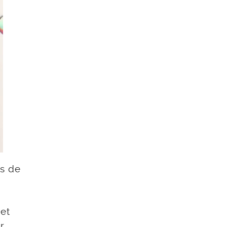
is de
 et
r.