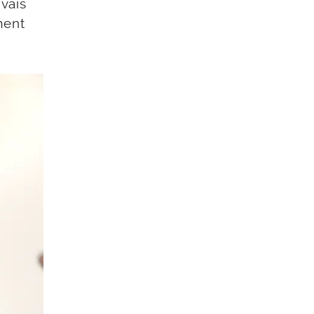
 vais
ment