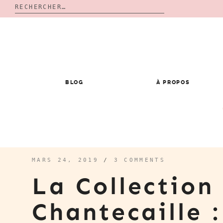
Rechercher :
Skip
to
content
BLOG
À PROPOS
MARS 24, 2019
/
3 COMMENTS
La Collection
Chantecaille 