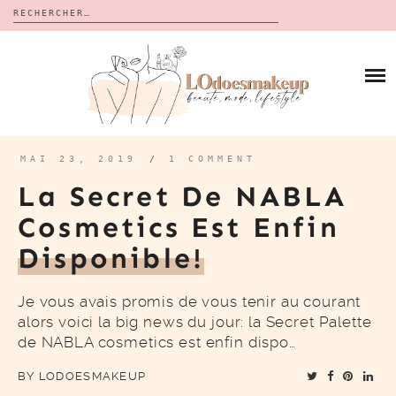
Rechercher :
Skip
to
BLOG
content
REVUES
À PROPOS
CALENDRIERS DE L’AVENT
BON PLAN
MES VIDÉOS
MAI 23, 2019
/
1 COMMENT
VIDÉOS
La Secret De NABLA
CONTACT
Cosmetics Est Enfin
Disponible!
Je vous avais promis de vous tenir au courant
alors voici la big news du jour: la Secret Palette
de NABLA cosmetics est enfin dispo…
BY
LODOESMAKEUP