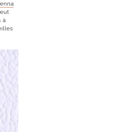
ienna
peut
s à
illes