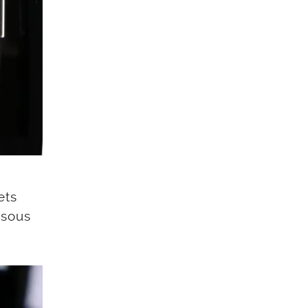
ets
ssous