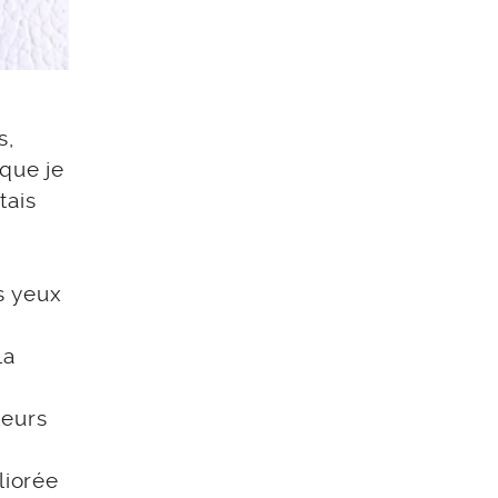
s,
 que je
tais
s yeux
la
leurs
liorée