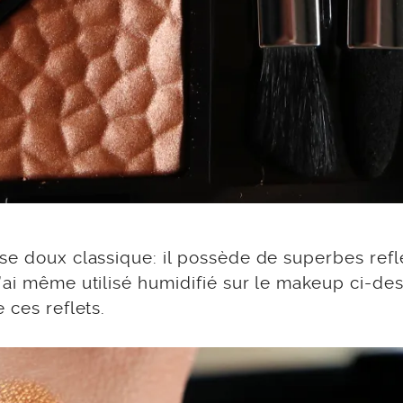
se doux classique: il possède de superbes refl
’ai même utilisé humidifié sur le makeup ci-de
 ces reflets.