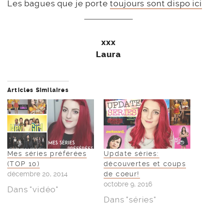
Les bagues que je porte
toujours sont dispo ici
xxx
Laura
Articles Similaires
Mes séries préférées
Update séries:
(TOP 10)
découvertes et coups
décembre 20, 2014
de coeur!
octobre 9, 2016
Dans "vidéo"
Dans "séries"