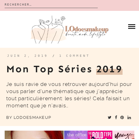
Rechercher :
Skip
to
BLOG
content
REVUES
À PROPOS
CALENDRIERS DE L’AVENT
BON PLAN
MES VIDÉOS
JUIN 2, 2019
/
1 COMMENT
VIDÉOS
Mon Top Séries
2019
CONTACT
Je suis ravie de vous retrouver aujourd’hui pour
vous parler d’une thématique que j’apprécie
tout particulièrement: les séries! Cela faisait un
moment que je n’avais…
BY
LODOESMAKEUP