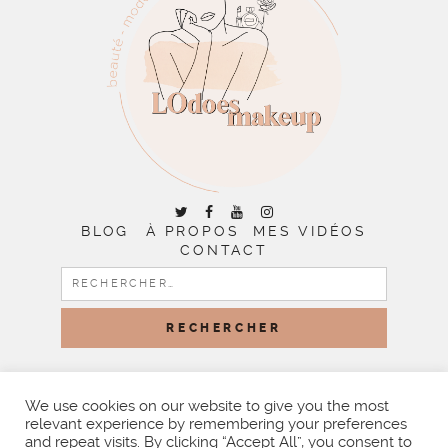
BLOG
À PROPOS
MES VIDÉOS
CONTACT
RECHERCHER :
COPYRIGHT © 2026 | ALL RIGHTS RESERVED |
DESIGNED
BY LITTLE THEME SHOP
We use cookies on our website to give you the most
relevant experience by remembering your preferences
and repeat visits. By clicking “Accept All”, you consent to