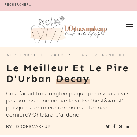
Rechercher :
Skip
to
BLOG
content
REVUES
À PROPOS
CALENDRIERS DE L’AVENT
BON PLAN
MES VIDÉOS
SEPTEMBRE 1, 2019
/
LEAVE A COMMENT
VIDÉOS
Le Meilleur Et Le Pire
CONTACT
D’Urban
Decay
Cela faisait très longtemps que je ne vous avais
pas proposé une nouvelle vidéo “best&worst”
puisque la dernière remonte à… l’année
dernière? Ohlalala. J’ai donc…
BY
LODOESMAKEUP