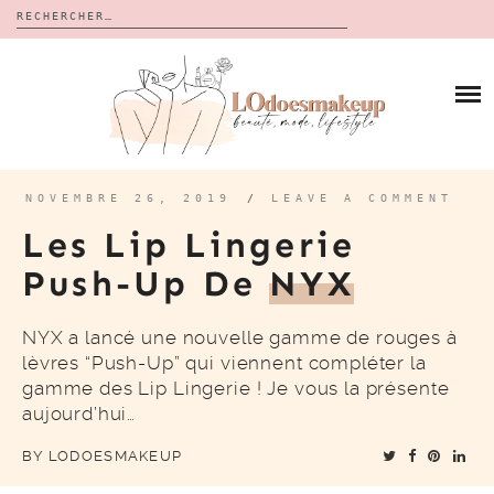
Rechercher :
Skip
to
BLOG
content
REVUES
À PROPOS
CALENDRIERS DE L’AVENT
BON PLAN
MES VIDÉOS
NOVEMBRE 26, 2019
/
LEAVE A COMMENT
VIDÉOS
Les Lip Lingerie
CONTACT
Push-Up De
NYX
NYX a lancé une nouvelle gamme de rouges à
lèvres “Push-Up” qui viennent compléter la
gamme des Lip Lingerie ! Je vous la présente
aujourd’hui…
BY
LODOESMAKEUP