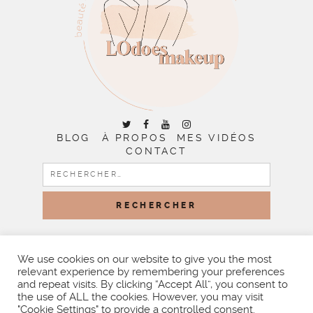
BLOG
À PROPOS
MES VIDÉOS
CONTACT
RECHERCHER :
COPYRIGHT © 2026 | ALL RIGHTS RESERVED |
DESIGNED
BY LITTLE THEME SHOP
We use cookies on our website to give you the most
relevant experience by remembering your preferences
and repeat visits. By clicking “Accept All”, you consent to
the use of ALL the cookies. However, you may visit
"Cookie Settings" to provide a controlled consent.