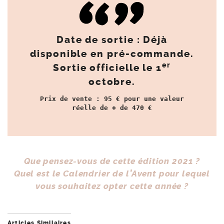
Date de sortie
:
Déjà
disponible en pré-commande
.
er
Sortie officielle le 1
octobre.
Prix de vente : 95 € pour une valeur
réelle de + de 470 €
Que pensez-vous de cette édition 2021 ?
Quel est le Calendrier de l’Avent pour lequel
vous souhaitez opter cette année ?
Articles Similaires