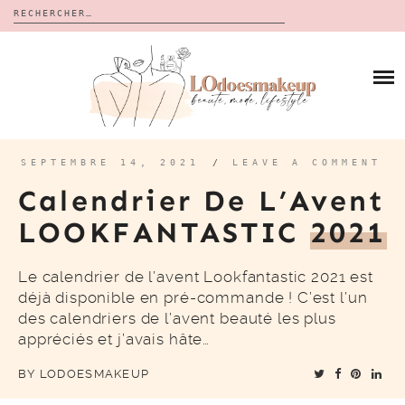
Rechercher :
Skip
to
BLOG
content
REVUES
À PROPOS
CALENDRIERS DE L’AVENT
BON PLAN
MES VIDÉOS
SEPTEMBRE 14, 2021
/
LEAVE A COMMENT
VIDÉOS
Calendrier De L’Avent
CONTACT
LOOKFANTASTIC
2021
Le calendrier de l’avent Lookfantastic 2021 est
déjà disponible en pré-commande ! C’est l’un
des calendriers de l’avent beauté les plus
appréciés et j’avais hâte…
BY
LODOESMAKEUP