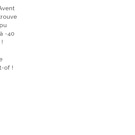
Avent
etrouve
 pu
 à -40
!
de
-of !