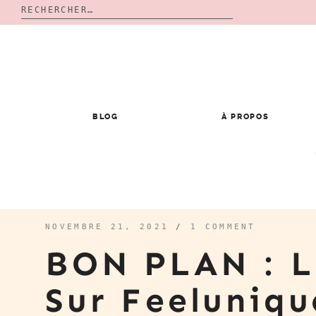
Rechercher :
Skip
to
content
BLOG
À PROPOS
NOVEMBRE 21, 2021
/
1 COMMENT
BON PLAN : L
Sur Feeluniq