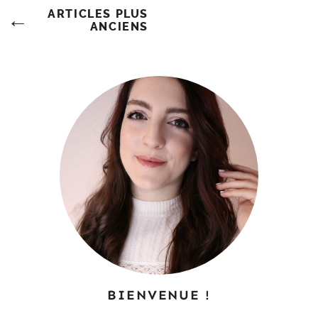
Navigation
ARTICLES PLUS
ANCIENS
Des
Articles
BIENVENUE !