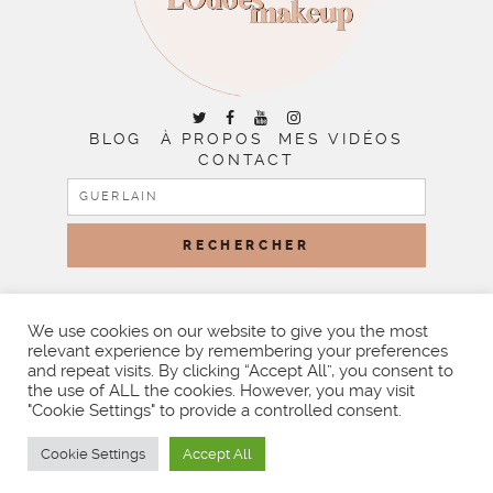
BLOG
À PROPOS
MES VIDÉOS
CONTACT
RECHERCHER :
COPYRIGHT © 2026 | ALL RIGHTS RESERVED |
DESIGNED
BY LITTLE THEME SHOP
We use cookies on our website to give you the most
relevant experience by remembering your preferences
and repeat visits. By clicking “Accept All”, you consent to
the use of ALL the cookies. However, you may visit
"Cookie Settings" to provide a controlled consent.
Cookie Settings
Accept All