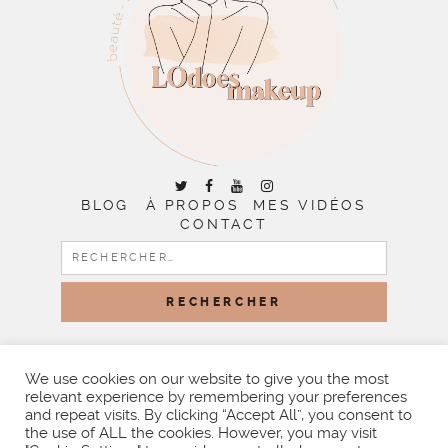
BLOG
À PROPOS
MES VIDÉOS
CONTACT
RECHERCHER :
COPYRIGHT © 2026 | ALL RIGHTS RESERVED |
DESIGNED
BY LITTLE THEME SHOP
We use cookies on our website to give you the most
relevant experience by remembering your preferences
and repeat visits. By clicking “Accept All”, you consent to
the use of ALL the cookies. However, you may visit