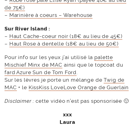
–
Robe rose pâle Elise Ryan (payée 40€ au lieu
de 75€)
–
Marinière à coeurs – Warehouse
Sur River Island :
–
Haut Cache-coeur noir (18€ au lieu de 45€)
–
Haut Rose à dentelle (18€ au lieu de 50€)
Pour info sur les yeux j’ai utilisé la
palette
Mischief Minx de MAC
ainsi que le topcoat du
fard Azure Sun de Tom Ford
.
Sur les lèvres je porte un mélange de
Twig de
MAC
+ le
KissKiss LoveLove Orange de Guerlain
Disclaimer :
cette vidéo n’est pas sponsorisée 🙂
xxx
Laura