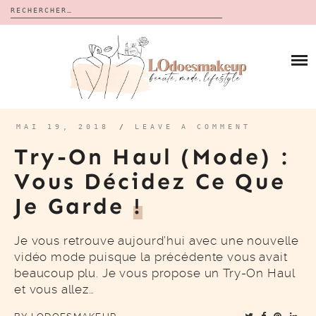
Rechercher :
Skip
to
BLOG
content
REVUES
À PROPOS
CALENDRIERS DE L’AVENT
BON PLAN
MES VIDÉOS
MAI 19, 2018
/
LEAVE A COMMENT
VIDÉOS
Try-On Haul (mode) :
CONTACT
Vous Décidez Ce Que
Je Garde
!
Je vous retrouve aujourd’hui avec une nouvelle
vidéo mode puisque la précédente vous avait
beaucoup plu. Je vous propose un Try-On Haul
et vous allez…