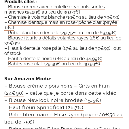
Produits cités :
–
Blouse crème avec dentelle et volants sur les
manches (15,29€ au lieu de 39,99€)
–
Chemise à volants blanche (19€99 au lieu de 39€99)
–
Chemise identique mais en rose/pêche clair (payée
18€)
–
Robe blanche à dentelle (29,75€ au lieu de 69,99€)
–
Blouse fleurie à détails volantés rayés (16€ au lieu de
39€99)
– Haut à dentelle rose pâle (17€ au lieu de 39€99) : out
of stock
–
Haut à dentelle noire (18€ au lieu de 44,99€)
–
Babies rose clair (29,99€ au lieu de 49,99€)
Sur Amazon Mode:
–
Blouse crème à pois noirs – Girls on Film
(24€90)
– celle que je porte dans cette vidéo
–
Blouse Newlook noire brodée (15,5€)
–
Haut fleuri Springfield (26,7€)
–
Robe bleu marine Elise Ryan (payée 20€50 au
lieu de 75€)