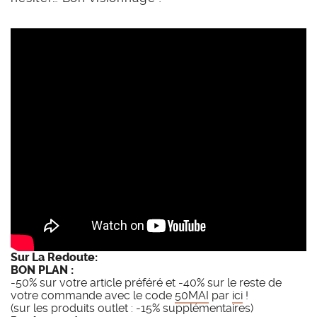
Sur La Redoute:
BON PLAN :
-50% sur votre article préféré et -40% sur le reste de
votre commande avec le code
50MAI
par
ici
!
(sur les produits outlet : -15% supplémentaires)