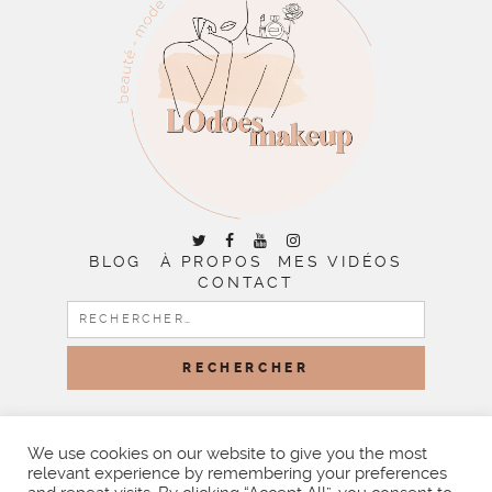
BLOG
À PROPOS
MES VIDÉOS
CONTACT
RECHERCHER :
COPYRIGHT © 2026 | ALL RIGHTS RESERVED |
DESIGNED
BY LITTLE THEME SHOP
We use cookies on our website to give you the most
relevant experience by remembering your preferences