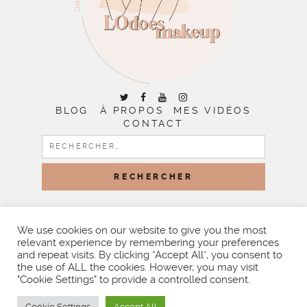
BLOG
À PROPOS
MES VIDÉOS
CONTACT
RECHERCHER :
COPYRIGHT © 2026 | ALL RIGHTS RESERVED |
DESIGNED
BY LITTLE THEME SHOP
We use cookies on our website to give you the most
relevant experience by remembering your preferences
and repeat visits. By clicking “Accept All”, you consent to
the use of ALL the cookies. However, you may visit
"Cookie Settings" to provide a controlled consent.
Cookie Settings
Accept All