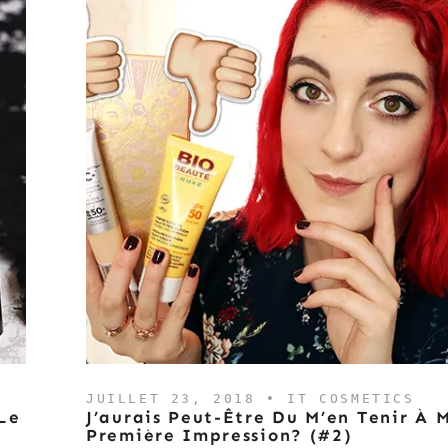
JUILLET 23, 2018 •
IT COSMETICS
Le
J’aurais Peut-Être Du M’en Tenir À 
Première Impression? (#2)