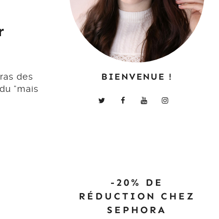
r
BIENVENUE !
eras des
ndu “mais
-20% DE
RÉDUCTION CHEZ
SEPHORA