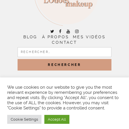
BLOG
À PROPOS
MES VIDÉOS
CONTACT
RECHERCHER :
COPYRIGHT © 2026 | ALL RIGHTS RESERVED |
DESIGNED
BY LITTLE THEME SHOP
We use cookies on our website to give you the most
relevant experience by remembering your preferences
and repeat visits. By clicking “Accept All”, you consent to
the use of ALL the cookies. However, you may visit
"Cookie Settings" to provide a controlled consent.
Cookie Settings
Accept All