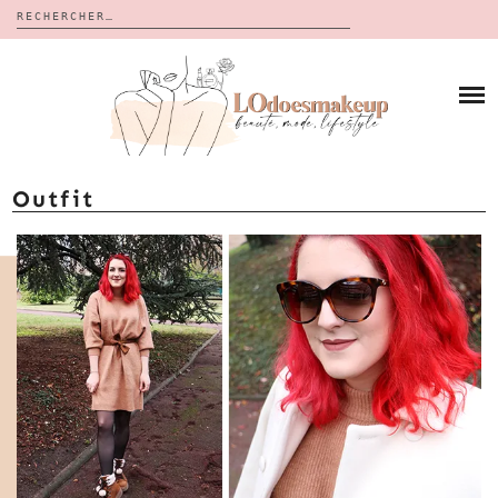
Rechercher :
Skip
to
BLOG
content
REVUES
À PROPOS
CALENDRIERS DE L’AVENT
BON PLAN
MES VIDÉOS
Outfit
VIDÉOS
CONTACT