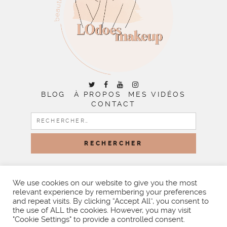
BLOG
À PROPOS
MES VIDÉOS
CONTACT
RECHERCHER :
COPYRIGHT © 2026 | ALL RIGHTS RESERVED |
DESIGNED
BY LITTLE THEME SHOP
We use cookies on our website to give you the most
relevant experience by remembering your preferences
and repeat visits. By clicking “Accept All”, you consent to
the use of ALL the cookies. However, you may visit
"Cookie Settings" to provide a controlled consent.