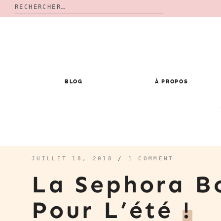
Rechercher :
Skip
to
content
BLOG
À PROPOS
JUILLET 18, 2018
/
1 COMMENT
La Sephora B
Pour L’été
!