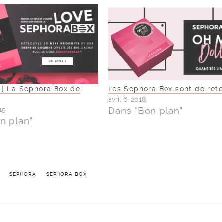
] La Sephora Box de
Les Sephora Box sont de reto
avril 6, 2018
Dans "Bon plan"
15
n plan"
SEPHORA
SEPHORA BOX