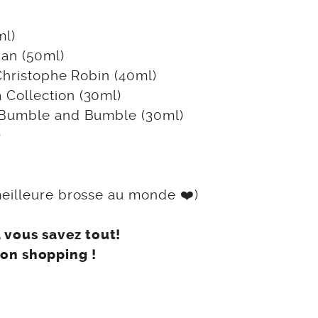
ml)
uan (50ml)
 Christophe Robin (40ml)
Collection (30ml)
e Bumble and Bumble (30ml)
)
meilleure brosse au monde ❤️)
à vous savez tout!
on shopping !