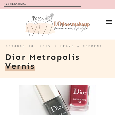
Rechercher :
Skip
to
BLOG
content
REVUES
À PROPOS
CALENDRIERS DE L’AVENT
BON PLAN
MES VIDÉOS
OCTOBRE 18, 2015
/
LEAVE A COMMENT
VIDÉOS
Dior Metropolis
CONTACT
Vernis