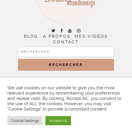
BLOG
À PROPOS
MES VIDÉOS
CONTACT
RECHERCHER :
COPYRIGHT © 2026 | ALL RIGHTS RESERVED |
DESIGNED
BY LITTLE THEME SHOP
We use cookies on our website to give you the most
relevant experience by remembering your preferences
and repeat visits. By clicking “Accept All”, you consent to
the use of ALL the cookies. However, you may visit
"Cookie Settings" to provide a controlled consent.
Cookie Settings
Accept All