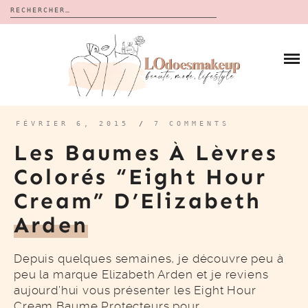
Rechercher :
Skip
to
BLOG
content
REVUES
À PROPOS
CALENDRIERS DE L’AVENT
BON PLAN
MES VIDÉOS
FÉVRIER 6, 2015
/
7 COMMENTS
VIDÉOS
Les Baumes À Lèvres
CONTACT
Colorés “Eight Hour
Cream” D’Elizabeth
Arden
Depuis quelques semaines, je découvre peu à
peu la marque Elizabeth Arden et je reviens
aujourd’hui vous présenter les Eight Hour
Cream Baume Protecteurs pour…