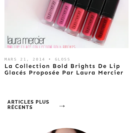
MARS 21, 2014 •
GLOSS
La Collection Bold Brights De Lip
Glacés Proposée Par Laura Mercier
Navigation
ARTICLES PLUS
RÉCENTS
Des
Articles