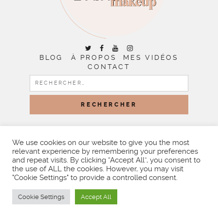
BLOG
À PROPOS
MES VIDÉOS
CONTACT
RECHERCHER :
COPYRIGHT © 2026 | ALL RIGHTS RESERVED |
DESIGNED
BY LITTLE THEME SHOP
We use cookies on our website to give you the most
relevant experience by remembering your preferences
and repeat visits. By clicking “Accept All”, you consent to
the use of ALL the cookies. However, you may visit
"Cookie Settings" to provide a controlled consent.
Cookie Settings
Accept All