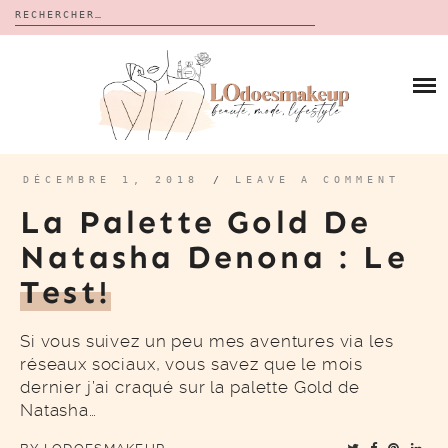
Rechercher :
Skip
to
BLOG
content
REVUES
À PROPOS
CALENDRIERS DE L’AVENT
BON PLAN
MES VIDÉOS
DÉCEMBRE 1, 2018
/
LEAVE A COMMENT
VIDÉOS
La Palette Gold De
CONTACT
Natasha Denona : Le
Test!
Si vous suivez un peu mes aventures via les
réseaux sociaux, vous savez que le mois
dernier j’ai craqué sur la palette Gold de
Natasha…