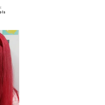
E
els