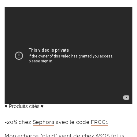
♥ Produits cités ♥
-20% chez
Sephora
avec le code
FRCC1
Mon écharpe “plaid” vient de chez
ASOS
(plus