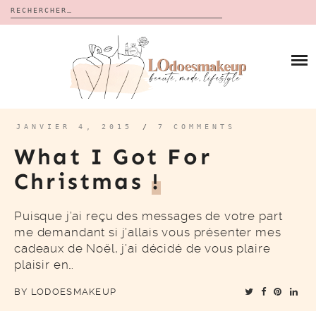
Rechercher :
Skip
to
BLOG
content
REVUES
À PROPOS
CALENDRIERS DE L’AVENT
BON PLAN
MES VIDÉOS
JANVIER 4, 2015
/
7 COMMENTS
VIDÉOS
What I Got For
CONTACT
Christmas
!
Puisque j’ai reçu des messages de votre part
me demandant si j’allais vous présenter mes
cadeaux de Noël, j’ai décidé de vous plaire
plaisir en…
BY
LODOESMAKEUP