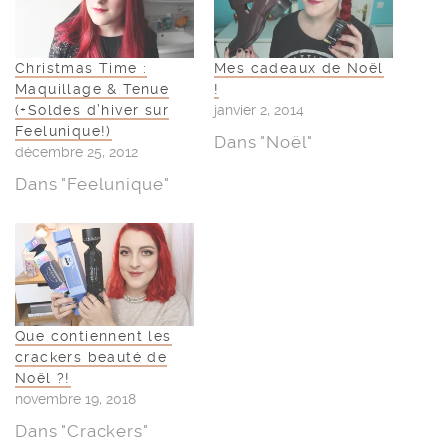
Christmas Time :
Mes cadeaux de Noël
Maquillage & Tenue
!
(+Soldes d’hiver sur
janvier 2, 2014
Feelunique!)
Dans "Noël"
décembre 25, 2012
Dans "Feelunique"
Que contiennent les
crackers beauté de
Noël ?!
novembre 19, 2018
Dans "Crackers"