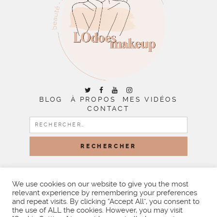
BLOG
À PROPOS
MES VIDÉOS
CONTACT
RECHERCHER :
COPYRIGHT © 2026 | ALL RIGHTS RESERVED |
DESIGNED
BY LITTLE THEME SHOP
We use cookies on our website to give you the most
relevant experience by remembering your preferences
and repeat visits. By clicking “Accept All”, you consent to
the use of ALL the cookies. However, you may visit