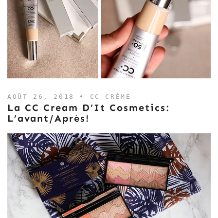
AOÛT 26, 2018 •
CC CRÈME
La CC Cream D’It Cosmetics:
L’avant/après!